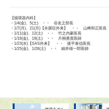
【循環器内科】
・1/4(金)、5(土) ・・ 谷友之部長
・1/7(月)、21(月)【弁膜症外来】 ・・ 山﨑和正医長
・1/11(金)、12(土) ・・ 竹之内豪医長
・1/18(金)、19(土) ・・ 片桐勇貴医師
・1/23(水)【SAS外来】 ・・ 後平泰信医長
・1/25(金)、1/26(土) ・・ 細井雄一郎医師