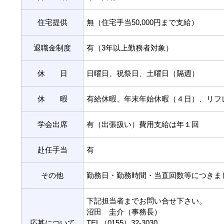
住宅提供
無（住宅手当50,000円まで支給）
退職金制度
有（3年以上勤務者対象）
休 日
日曜日、祝祭日、土曜日（隔週）
休 暇
有給休暇、年末年始休暇（４日）、リフ
学会出席
有（出張扱い）費用支給は年１回
赴任手当
有
その他
勤務日・勤務時間・当直回数等につきま
下記担当者までお問い合せ下さい。
沼田 圭介（事務長）
応募について
TEL（0155）32-3030