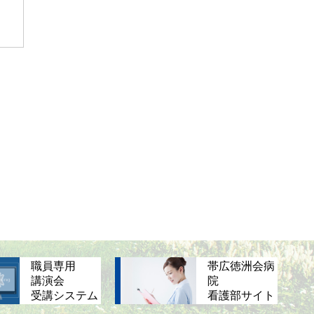
職員専用
帯広徳洲会病
講演会
院
受講システム
看護部サイト