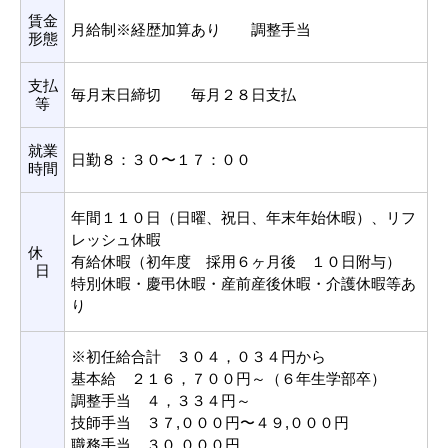
賃金
月給制※経歴加算あり 調整手当
形態
支払
毎月末日締切 毎月２８日支払
等
就業
日勤８：３０〜１７：００
時間
年間１１０日（日曜、祝日、年末年始休暇）、リフ
レッシュ休暇
休
有給休暇（初年度 採用６ヶ月後 １０日附与）
日
特別休暇・慶弔休暇・産前産後休暇・介護休暇等あ
り
※初任給合計 ３０４，０３４円から
基本給 ２１６，７００円～（６年生学部卒）
調整手当 ４，３３４円～
技師手当 ３７,０００円〜４９,０００円
職務手当 ３０,０００円