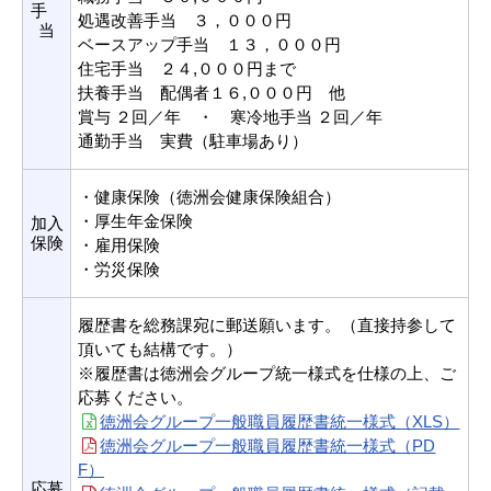
手
処遇改善手当 ３，０００円
当
ベースアップ手当 １３，０００円
住宅手当 ２４,０００円まで
扶養手当 配偶者１６,０００円 他
賞与 ２回／年 ・ 寒冷地手当 ２回／年
通勤手当 実費（駐車場あり）
・健康保険（徳洲会健康保険組合）
・厚生年金保険
加入
保険
・雇用保険
・労災保険
履歴書を総務課宛に郵送願います。（直接持参して
頂いても結構です。）
※履歴書は徳洲会グループ統一様式を仕様の上、ご
応募ください。
徳洲会グループ一般職員履歴書統一様式（XLS）
徳洲会グループ一般職員履歴書統一様式（PD
F）
応募