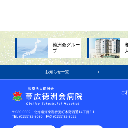
徳洲会グルー
プ
お知らせ一覧
ご
〒080-0302 北海道河東郡音更町木野西通14丁目2-1
TEL (0155)32-3030
FAX (0155)32-3522