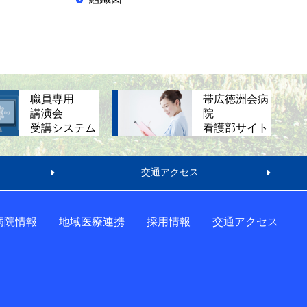
職員専用
帯広徳洲会病
講演会
院
受講システム
看護部サイト
交通アクセス
病院情報
地域医療連携
採用情報
交通アクセス