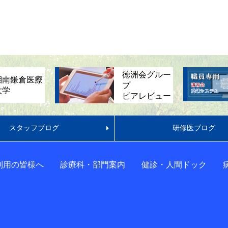
徳洲会グルー
湘南鎌倉医療
プ
大学
ピアレビュー
スタッフブログ
研修医ブログ
利用の皆様へ
診療科・部門案内
健診・人間ドック