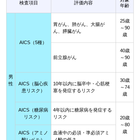
検査項目
評価内容
年齢
25歳
胃がん、肺がん、大腸が
～90
ん、膵臓がん
歳
AICS（5種）
40歳
前立腺がん
～90
歳
男
30歳
性
AICS（脳心疾
10年以内に脳卒中・心筋梗
～74
患リスク）
塞を発症するリスク
歳
AICS（糖尿病
4年以内に糖尿病を発症する
リスク）
リスク
20歳
～80
歳
AICS（アミノ
血液中の必須・準必須アミ
酸レベル）
ノ酸の低さ