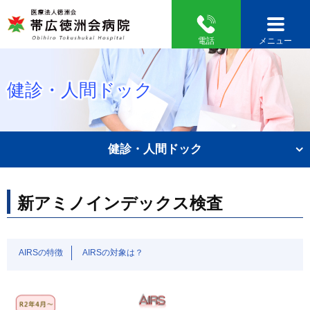
電話
メニュー
健診・人間ドック
健診・人間ドック
新アミノインデックス検査
AIRSの特徴
AIRSの対象は？